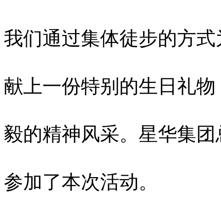
我们通过集体徒步的方式
献上一份特别的生日礼物
毅的精神风采。星华集团
参加了本次活动。