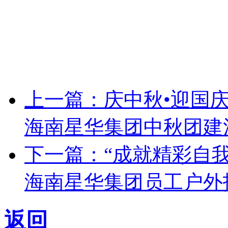
上一篇：庆中秋•迎国庆
海南星华集团中秋团建
下一篇：“成就精彩自我
海南星华集团员工户外
返回