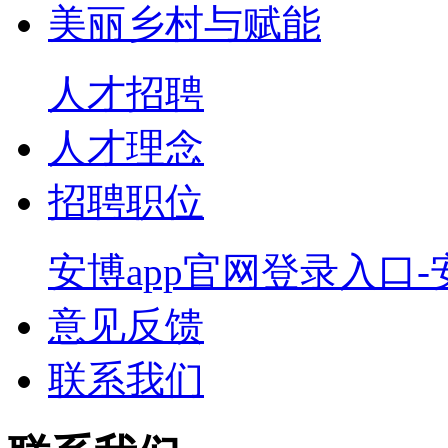
美丽乡村与赋能
人才招聘
人才理念
招聘职位
安博app官网登录入口
意见反馈
联系我们