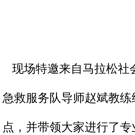
现场特邀来自马拉松社会
急救服务队导师赵斌教练
点，并带领大家进行了专