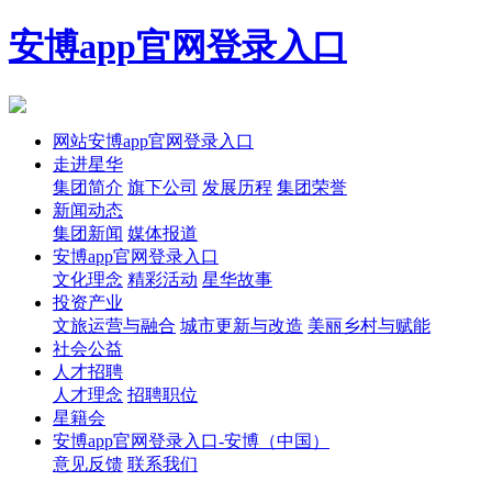
安博app官网登录入口
网站安博app官网登录入口
走进星华
集团简介
旗下公司
发展历程
集团荣誉
新闻动态
集团新闻
媒体报道
安博app官网登录入口
文化理念
精彩活动
星华故事
投资产业
文旅运营与融合
城市更新与改造
美丽乡村与赋能
社会公益
人才招聘
人才理念
招聘职位
星籍会
安博app官网登录入口-安博（中国）
意见反馈
联系我们