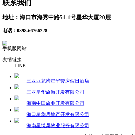
联系我们
地址：海口市海秀中路51-1号星华大厦20层
电话：0898-66766228
手机版网站
友情链接
LINK
三亚亚龙湾星华套房假日酒店
三亚星华旅游开发有限公司
海南中田旅业开发有限公司
海口星华房地产开发有限公司
海南星悦巢物业服务有限公司