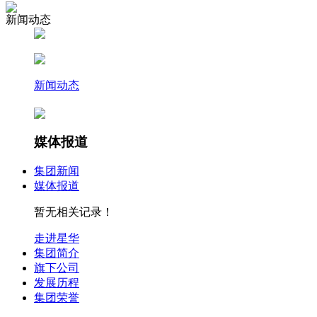
新闻动态
新闻动态
媒体报道
集团新闻
媒体报道
暂无相关记录！
走进星华
集团简介
旗下公司
发展历程
集团荣誉