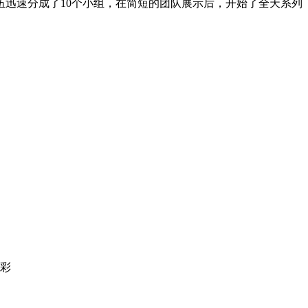
迅速分成了10个小组，在简短的团队展示后，开始了全天系列
彩