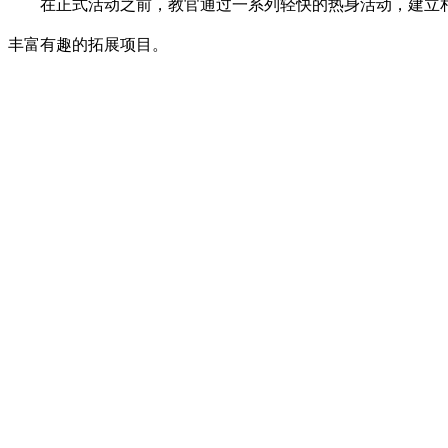
在正式活动之前，教官通过一系列轻快的热身活动，建立
丰富有趣的拓展项目。