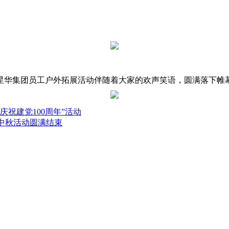
南星华集团员工户外拓展活动伴随着大家的欢声笑语，圆满落下帷
庆祝建党100周年”活动
迎中秋活动圆满结束