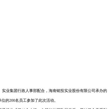
组织、实业集团行政人事部配合，海南铭投实业股份有限公司承办的
位的200名员工参加了此次活动。