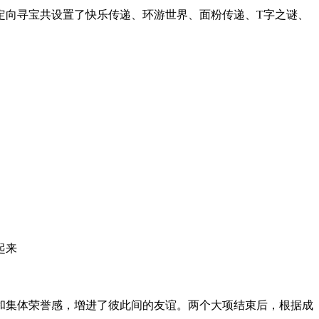
定向寻宝共设置了快乐传递、环游世界、面粉传递、T字之谜、
起来
和集体荣誉感，增进了彼此间的友谊。两个大项结束后，根据成