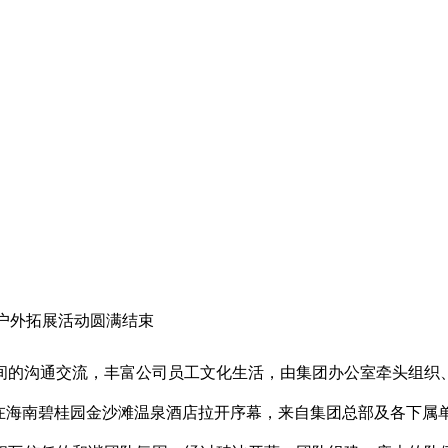
工户外拓展活动圆满结束
员工之间的沟通交流，丰富公司员工文化生活，由集团办公室牵头
在海南碧桂园金沙滩温泉酒店拉开序幕，来自集团总部及各下属单