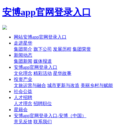
安博app官网登录入口
网站安博app官网登录入口
走进星华
集团简介
旗下公司
发展历程
集团荣誉
新闻动态
集团新闻
媒体报道
安博app官网登录入口
文化理念
精彩活动
星华故事
投资产业
文旅运营与融合
城市更新与改造
美丽乡村与赋能
社会公益
人才招聘
人才理念
招聘职位
星籍会
安博app官网登录入口-安博（中国）
意见反馈
联系我们