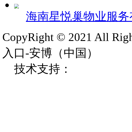
海南星悦巢物业服务
CopyRight © 2021 All 
入口-安博（中国）
技术支持：