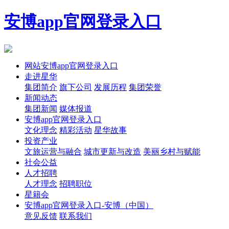
安博app官网登录入口
网站安博app官网登录入口
走进星华
集团简介
旗下公司
发展历程
集团荣誉
新闻动态
集团新闻
媒体报道
安博app官网登录入口
文化理念
精彩活动
星华故事
投资产业
文旅运营与融合
城市更新与改造
美丽乡村与赋能
社会公益
人才招聘
人才理念
招聘职位
星籍会
安博app官网登录入口-安博（中国）
意见反馈
联系我们